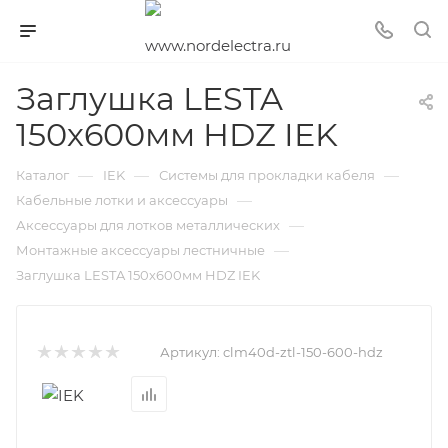
Заглушка LESTA
150х600мм HDZ IEK
—
—
—
Каталог
IEK
Системы для прокладки кабеля
—
Кабельные лотки и аксессуары
—
Аксессуары для лотков металлических
—
Монтажные аксессуары лестничные
Заглушка LESTA 150х600мм HDZ IEK
Артикул:
clm40d-ztl-150-600-hdz