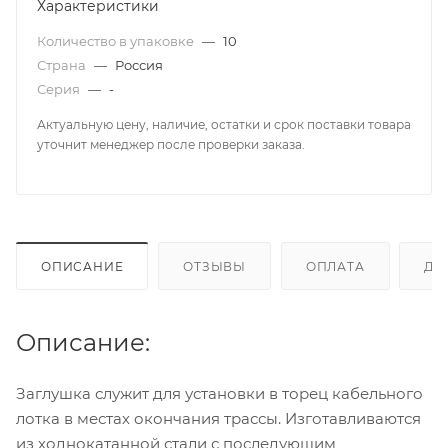
Характеристики
Количество в упаковке
—
10
Страна
—
Россия
Серия
—
-
Актуальную цену, наличие, остатки и срок поставки товара
уточнит менеджер после проверки заказа.
ОПИСАНИЕ
ОТЗЫВЫ
ОПЛАТА
ДО
Описание:
Заглушка служит для установки в торец кабельного
лотка в местах окончания трассы. Изготавливаются
из ходнокатанной стали с последующим