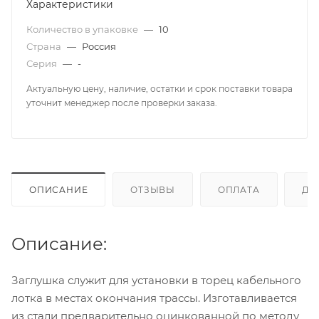
Характеристики
Количество в упаковке
—
10
Страна
—
Россия
Серия
—
-
Актуальную цену, наличие, остатки и срок поставки товара
уточнит менеджер после проверки заказа.
ОПИСАНИЕ
ОТЗЫВЫ
ОПЛАТА
ДО
Описание:
Заглушка служит для установки в торец кабельного
лотка в местах окончания трассы. Изготавливается
из стали предварительно оцинкованной по методу