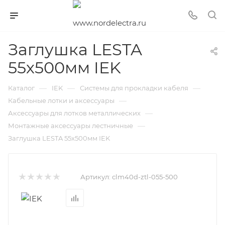
Заглушка LESTA
55х500мм IEK
—
—
—
Каталог
IEK
Системы для прокладки кабеля
—
Кабельные лотки и аксессуары
—
Аксессуары для лотков металлических
—
Монтажные аксессуары лестничные
Заглушка LESTA 55х500мм IEK
Артикул:
clm40d-ztl-055-500