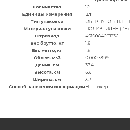
Количество
10
Единицы измерения
шт
Тип упаковки
ОБЕРНУТО В ПЛЕ
Материал упаковки
ПОЛИЭТИЛЕН (PE)
Штрихкод
4610084091236
Вес брутто, кг
1.8
Вес нетто, кг
1.8
Объем, м^3
0.0007899
Длина, см
37.4
Высота, см
6.6
Ширина, см
3.2
Способ нанесения информации
На стикер