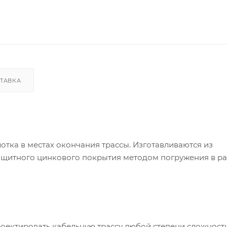
ТАВКА
лотка в местах окончания трассы. Изготавливаются из
ащитного цинкового покрытия методом погружения в р
оектировать кабельную трассу любой степени сложности