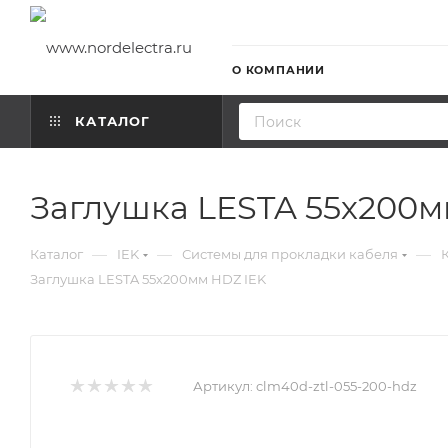
О КОМПАНИИ
КАТАЛОГ
Заглушка LESTA 55х200м
—
—
—
Каталог
IEK
Системы для прокладки кабеля
Заглушка LESTA 55х200мм HDZ IEK
Артикул:
clm40d-ztl-055-200-hdz