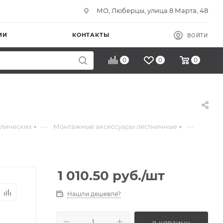
МО, Люберцы, улица 8 Марта, 48
ИИ
КОНТАКТЫ
ВОЙТИ
0
0
0
—
—
ллических
Монтажные аксессуары лестничные
1 010.50
руб.
/шт
Нашли дешевле?