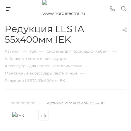
Редукция LESTA
55х400мм IEK
—
—
—
Каталог
IEK
Системы для прокладки кабеля
—
Кабельные лотки и аксессуары
—
Аксессуары для лотков металлических
—
Монтажные аксессуары лестничные
Редукция LESTA 55х400мм IEK
Артикул:
clm40d-rpl-055-400