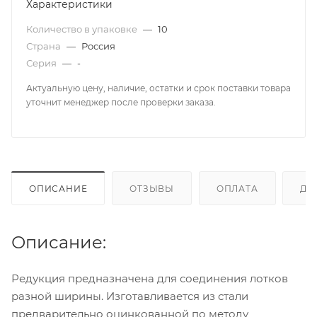
Характеристики
Количество в упаковке
—
10
Страна
—
Россия
Серия
—
-
Актуальную цену, наличие, остатки и срок поставки товара
уточнит менеджер после проверки заказа.
ОПИСАНИЕ
ОТЗЫВЫ
ОПЛАТА
ДО
Описание:
Редукция предназначена для соединения лотков
разной ширины. Изготавливается из стали
предварительно оцинкованной по методу