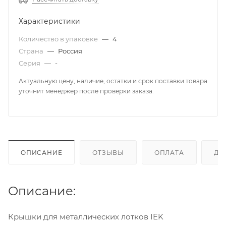
Характеристики
Количество в упаковке
—
4
Страна
—
Россия
Серия
—
-
Актуальную цену, наличие, остатки и срок поставки товара
уточнит менеджер после проверки заказа.
ОПИСАНИЕ
ОТЗЫВЫ
ОПЛАТА
ДО
Описание:
Крышки для металлических лотков IEK