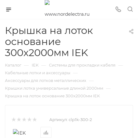
Крышка на лоток
основание
300х2000мм IEK
—
—
—
Каталог
IEK
Системы для прокладки кабеля
—
Кабельные лотки и аксессуары
—
Аксессуары для лотков металлических
—
Крышки лотка универсальные длиной 2000мм
Крышка на лоток основание 300х2000мм IEK
Артикул:
clp1k-300-2