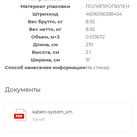
Материал упаковки
ПОЛИПРОПИЛЕН
Штрихкод
4606056338454
Вес брутто, кг
8.92
Вес нетто, кг
8.92
Объем, м^3
0.013672
Длина, см
210
Высота, см
2.1
Ширина, см
31
Способ нанесения информации
На стикер
Документы
kabeln-system_sm
9,8 мб