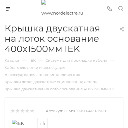
Крышка двускатная
на лоток основание
400х1500мм IEK
—
—
—
Каталог
IEK
Системы для прокладки кабеля
—
Кабельные лотки и аксессуары
—
Аксессуары для лотков металлических
—
Крышки лотка двускатные оцинкованная сталь
Крышка двускатная на лоток основание 400х1500мм IEK
Артикул:
CLM50D-KD-400-1500