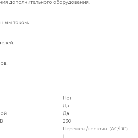
ния дополнительного оборудования.
нным током.
телей.
ов.
Нет
Да
мой
Да
 В
230
Перемен./постоян. (AC/DC)
1