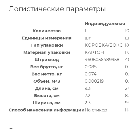
Логистические параметры
Индивидуальная
Количество
1
1
Единицы измерения
шт
ш
Тип упаковки
КОРОБКА/БОКС
К
Материал упаковки
КАРТОН
Г
Штрихкод
4606056489958
4
Вес брутто, кг
0.085
0
Вес нетто, кг
0.074
0
Объем, м^3
0.000219
0
Длина, см
9.3
2
Высота, см
7.2
8.
Ширина, см
2.3
9.
Способ нанесения информации
На стикер
Н