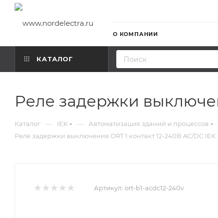
О КОМПАНИИ
КАТАЛОГ
Реле задержки выключен
—
—
Каталог
IEK
Автоматизация зданий и процессов
Реле задержки выключения ORT 1 контакт 12-240В AC/DC IEK
Артикул:
ort-b1-acdc12-240v