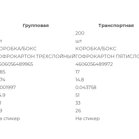
Групповая
Транспортная
0
200
т
шт
ОРОБКА/БОКС
КОРОБКА/БОКС
ОФРОКАРТОН ТРЕХСЛОЙНЫЙ
ГОФРОКАРТОН ПЯТИСЛ
606056489965
4606056489972
.85
17
.74
14.8
.001997
0.043758
4.9
51
1
33
9
26
а стикер
На стикер