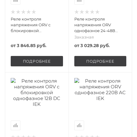
Реле контроля
Реле контроля
напряжения ORV с
напряжения ORV
блокировкой
однофазное 24-48В
однофазное 110-240В
AC/DC IEK
Заказная
AC/DC IEK
от
3 846.85 руб.
от
3 029.28 руб.
ПОДРОБНЕЕ
ПОДРОБНЕЕ