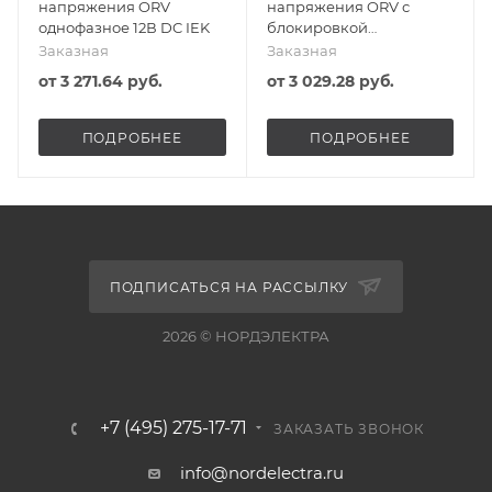
напряжения ORV
напряжения ORV с
однофазное 12В DC IEK
блокировкой
однофазное 24-48В
Заказная
Заказная
AC/DC IEK
от
3 271.64 руб.
от
3 029.28 руб.
ПОДРОБНЕЕ
ПОДРОБНЕЕ
ПОДПИСАТЬСЯ НА РАССЫЛКУ
2026 © НОРДЭЛЕКТРА
+7 (495) 275-17-71
ЗАКАЗАТЬ ЗВОНОК
info@nordelectra.ru