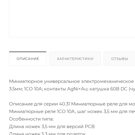
ОПИСАНИЕ
ХАРАКТЕРИСТИКИ
ОТЗЫВЫ
Миниатюрное универсальное электромеханическое ре
3.5мм; 1СO 10A; контакты AgNi+Au; катушка 60В DC (чув
Описание для серии 40.31 Миниатюрные реле для мо
Миниатюрные реле 1CO 10A, шаг ножек 3,5 мм для печ
Особенности типа:
Длина ножек 3,5 мм для версий PCB
Длина ножек 5,3 мм для розеток