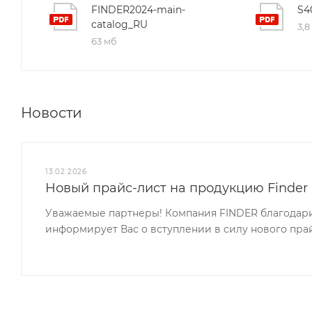
FINDER2024-main-
S4
catalog_RU
3,8
63 мб
Новости
13.02.2026
Новый прайс-лист на продукцию Finder 0
Уважаемые партнеры! Компания FINDER благодари
информирует Вас о вступлении в силу нового прайс