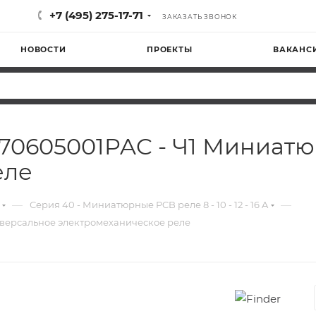
+7 (495) 275-17-71
ЗАКАЗАТЬ ЗВОНОК
НОВОСТИ
ПРОЕКТЫ
ВАКАНС
03170605001PAC - Ч1 Миниа
еле
—
—
Серия 40 - Миниатюрные PCB реле 8 - 10 - 12 - 16 A
ниверсальное электромеханическое реле