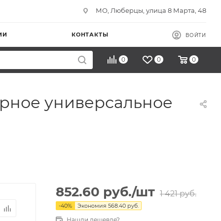
МО, Люберцы, улица 8 Марта, 48
ИИ
КОНТАКТЫ
ВОЙТИ
0
0
0
тюрное универсальное
852.60
руб.
/шт
1 421
руб.
-
40
%
Экономия
568.40
руб.
Нашли дешевле?