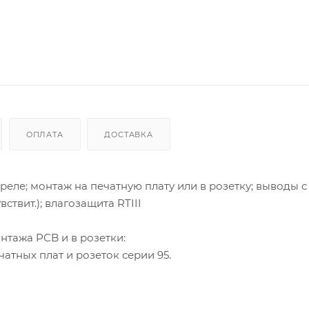
ОПЛАТА
ДОСТАВКА
ле; монтаж на печатную плату или в розетку; выводы 
ствит.); влагозащита RTIII
нтажа PCB и в розетки:
атных плат и розеток серии 95.