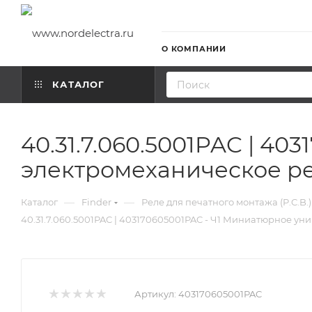
О КОМПАНИИ
КАТАЛОГ
40.31.7.060.5001PAC | 4
электромеханическое р
—
—
Каталог
Finder
Реле для печатного монтажа (P.C.B.)
40.31.7.060.5001PAC | 403170605001PAC - Ч1 Миниатюрное у
Артикул:
403170605001PAC