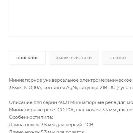
ОПИСАНИЕ
ХАРАКТЕРИСТИКИ
ОТЗЫВЫ
Миниатюрное универсальное электромеханическое ре
3.5мм; 1СO 10A; контакты AgNi; катушка 21В DC (чувств
Описание для серии 40.31 Миниатюрные реле для мо
Миниатюрные реле 1CO 10A, шаг ножек 3,5 мм для печ
Особенности типа:
Длина ножек 3,5 мм для версий PCB
Длина ножек 5,3 мм для розеток