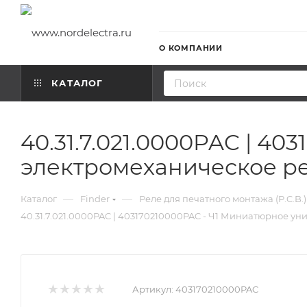
О КОМПАНИИ
КАТАЛОГ
40.31.7.021.0000PAC | 4
электромеханическое р
—
—
Каталог
Finder
Реле для печатного монтажа (P.C.B.)
40.31.7.021.0000PAC | 403170210000PAC - Ч1 Миниатюрное у
Артикул:
403170210000PAC