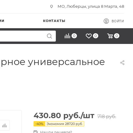
МО, Люберцы, улица 8 Марта, 48
ИИ
КОНТАКТЫ
ВОЙТИ
0
0
0
тюрное универсальное
430.80
руб.
/шт
718
руб.
-
40
%
Экономия
287.20
руб.
Нашли дешевле?