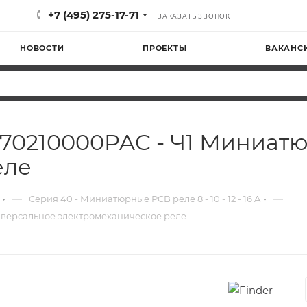
+7 (495) 275-17-71
ЗАКАЗАТЬ ЗВОНОК
НОВОСТИ
ПРОЕКТЫ
ВАКАНС
03170210000PAC - Ч1 Миниа
еле
—
—
Серия 40 - Миниатюрные PCB реле 8 - 10 - 12 - 16 A
ниверсальное электромеханическое реле