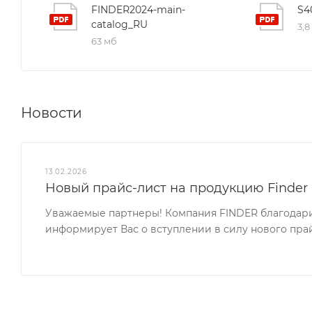
FINDER2024-main-
S4
catalog_RU
3,8
63 мб
Новости
13.02.2026
Новый прайс-лист на продукцию Finder 0
Уважаемые партнеры! Компания FINDER благодари
информирует Вас о вступлении в силу нового прайс