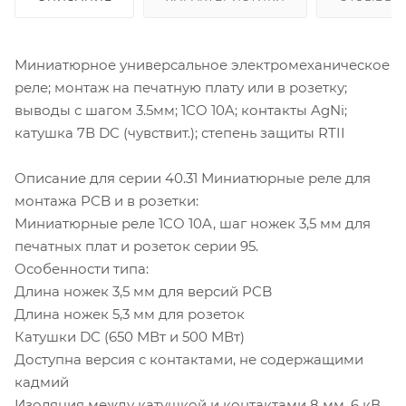
Миниатюрное универсальное электромеханическое
реле; монтаж на печатную плату или в розетку;
выводы с шагом 3.5мм; 1СO 10A; контакты AgNi;
катушка 7В DC (чувствит.); степень защиты RTII
Описание для серии 40.31 Миниатюрные реле для
монтажа PCB и в розетки:
Миниатюрные реле 1CO 10A, шаг ножек 3,5 мм для
печатных плат и розеток серии 95.
Особенности типа:
Длина ножек 3,5 мм для версий PCB
Длина ножек 5,3 мм для розеток
Катушки DC (650 МВт и 500 МВт)
Доступна версия с контактами, не содержащими
кадмий
Изоляция между катушкой и контактами 8 мм, 6 кВ