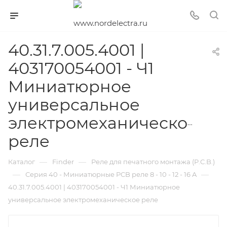
40.31.7.005.4001 |
403170054001 - Ч1
Миниатюрное
универсальное
электромеханическое
реле
—
—
Каталог
Finder
Реле для печатного монтажа (P.C.B.)
—
—
Серия 40 - Миниатюрные PCB реле 8 - 10 - 12 - 16 A
40.31.7.005.4001 | 403170054001 - Ч1 Миниатюрное
универсальное электромеханическое реле