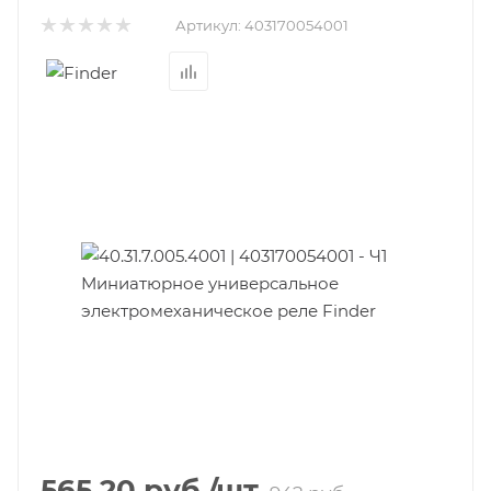
Артикул:
403170054001
565.20
руб.
/шт