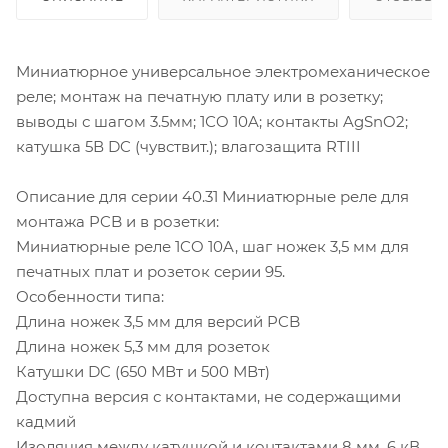
Миниатюрное универсальное электромеханическое
реле; монтаж на печатную плату или в розетку;
выводы с шагом 3.5мм; 1СO 10A; контакты AgSnO2;
катушка 5В DC (чувствит.); влагозащита RTIII
Описание для серии 40.31 Миниатюрные реле для
монтажа PCB и в розетки:
Миниатюрные реле 1CO 10A, шаг ножек 3,5 мм для
печатных плат и розеток серии 95.
Особенности типа:
Длина ножек 3,5 мм для версий PCB
Длина ножек 5,3 мм для розеток
Катушки DC (650 МВт и 500 МВт)
Доступна версия с контактами, не содержащими
кадмий
Изоляция между катушкой и контактами 8 мм, 6 кВ