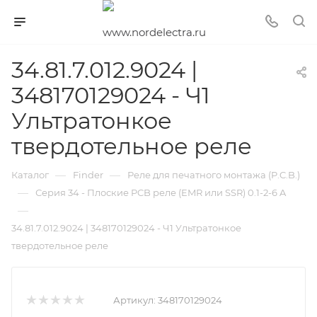
34.81.7.012.9024 |
348170129024 - Ч1
Ультратонкое
твердотельное реле
—
—
Каталог
Finder
Реле для печатного монтажа (P.C.B.)
—
Серия 34 - Плоские PCB реле (EMR или SSR) 0.1-2-6 A
—
34.81.7.012.9024 | 348170129024 - Ч1 Ультратонкое
твердотельное реле
Артикул:
348170129024