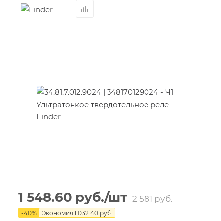
1 548.60
руб.
/шт
2 581
руб.
-
40
%
Экономия
1 032.40
руб.