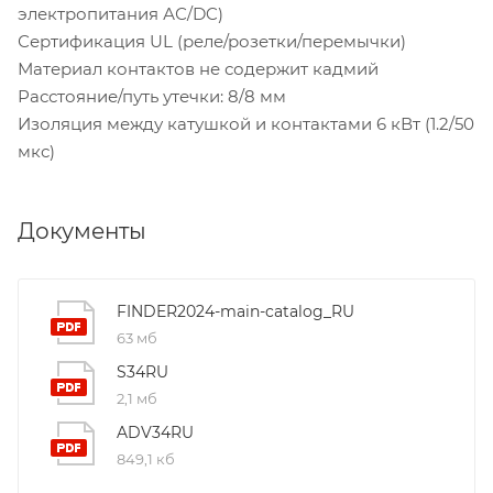
электропитания АС/DC)
Сертификация UL (реле/розетки/перемычки)
Материал контактов не содержит кадмий
Расстояние/путь утечки: 8/8 мм
Изоляция между катушкой и контактами 6 кВт (1.2/50
мкс)
Документы
FINDER2024-main-catalog_RU
63 мб
S34RU
2,1 мб
ADV34RU
849,1 кб