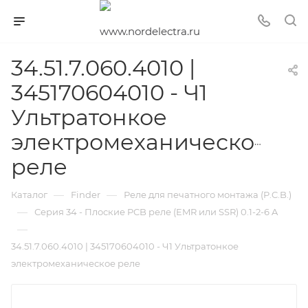
34.51.7.060.4010 |
345170604010 - Ч1
Ультратонкое
электромеханическое
реле
—
—
Каталог
Finder
Реле для печатного монтажа (P.C.B.)
—
Серия 34 - Плоские PCB реле (EMR или SSR) 0.1-2-6 A
—
34.51.7.060.4010 | 345170604010 - Ч1 Ультратонкое
электромеханическое реле