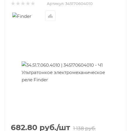
Артикул:
345170604010
682.80
руб.
/шт
1 138
руб.