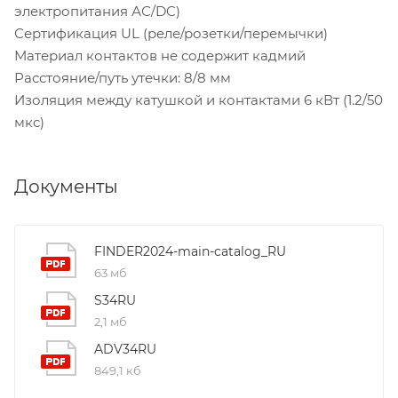
электропитания АС/DC)
Сертификация UL (реле/розетки/перемычки)
Материал контактов не содержит кадмий
Расстояние/путь утечки: 8/8 мм
Изоляция между катушкой и контактами 6 кВт (1.2/50
мкс)
Документы
FINDER2024-main-catalog_RU
63 мб
S34RU
2,1 мб
ADV34RU
849,1 кб