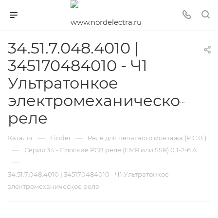
34.51.7.048.4010 |
345170484010 - Ч1
Ультратонкое
электромеханическое
реле
—
—
Каталог
Finder
Реле для печатного монтажа (P.C.B.)
—
Серия 34 - Плоские PCB реле (EMR или SSR) 0.1-2-6 A
—
34.51.7.048.4010 | 345170484010 - Ч1 Ультратонкое
электромеханическое реле