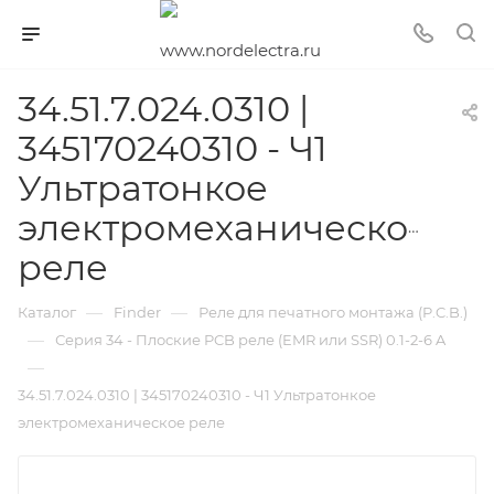
34.51.7.024.0310 |
345170240310 - Ч1
Ультратонкое
электромеханическое
реле
—
—
Каталог
Finder
Реле для печатного монтажа (P.C.B.)
—
Серия 34 - Плоские PCB реле (EMR или SSR) 0.1-2-6 A
—
34.51.7.024.0310 | 345170240310 - Ч1 Ультратонкое
электромеханическое реле