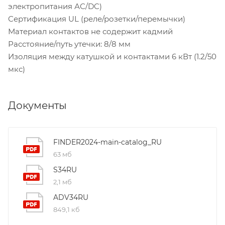
электропитания АС/DC)
Сертификация UL (реле/розетки/перемычки)
Материал контактов не содержит кадмий
Расстояние/путь утечки: 8/8 мм
Изоляция между катушкой и контактами 6 кВт (1.2/50
мкс)
Документы
FINDER2024-main-catalog_RU
63 мб
S34RU
2,1 мб
ADV34RU
849,1 кб