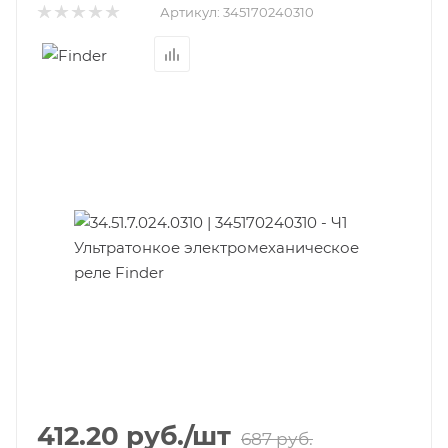
Артикул:
345170240310
412.20
руб.
/шт
687
руб.