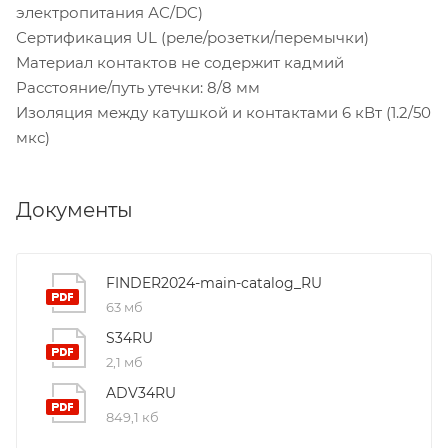
электропитания АС/DC)
Сертификация UL (реле/розетки/перемычки)
Материал контактов не содержит кадмий
Расстояние/путь утечки: 8/8 мм
Изоляция между катушкой и контактами 6 кВт (1.2/50
мкс)
Документы
FINDER2024-main-catalog_RU
63 мб
S34RU
2,1 мб
ADV34RU
849,1 кб