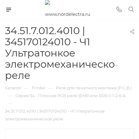
34.51.7.012.4010 |
345170124010 - Ч1
Ультратонкое
электромеханическое
реле
—
—
Каталог
Finder
Реле для печатного монтажа (P.C.B.)
—
Серия 34 - Плоские PCB реле (EMR или SSR) 0.1-2-6 A
—
34.51.7.012.4010 | 345170124010 - Ч1 Ультратонкое
электромеханическое реле