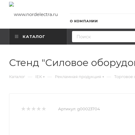
О КОМПАНИИ
КАТАЛОГ
Стенд "Силовое оборудов
—
—
—
Каталог
IEK
Рекламная продукция
Торговое
Артикул:
g00023704