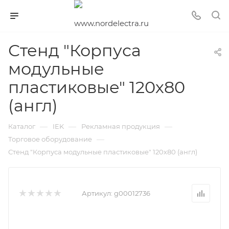
Стенд "Корпуса
модульные
пластиковые" 120х80
(англ)
—
—
—
Каталог
IEK
Рекламная продукция
—
Торговое оборудование
Стенд "Корпуса модульные пластиковые" 120х80 (англ)
Артикул:
g00012736