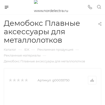
Демобокс Плавные
аксессуары для
металлолотков
—
—
—
Каталог
IEK
Рекламная продукция
—
Рекламные материалы
Демобокс Плавные аксессуары для металлолотков
Артикул:
g00055750