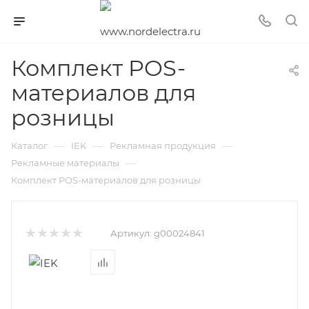
Комплект POS-
материалов для
розницы
—
—
—
Каталог
IEK
Рекламная продукция
—
Рекламные материалы
Комплект POS-материалов для розницы
Артикул:
g00024841