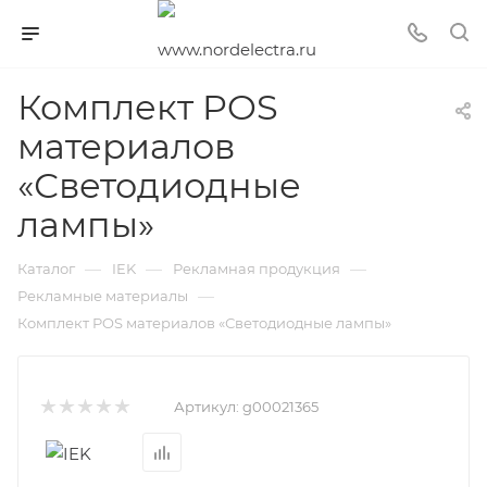
Комплект POS
материалов
«Светодиодные
лампы»
—
—
—
Каталог
IEK
Рекламная продукция
—
Рекламные материалы
Комплект POS материалов «Светодиодные лампы»
Артикул:
g00021365