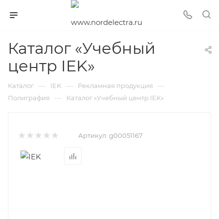
Каталог «Учебный
центр IEK»
—
—
—
Каталог
IEK
Рекламная продукция
—
Полиграфия
Каталог «Учебный центр IEK»
Артикул:
g00051167