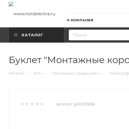
О КОМПАНИИ
КАТАЛОГ
Буклет "Монтажные коро
—
—
—
Каталог
IEK
Рекламная продукция
Полиграф
Артикул:
g00035666