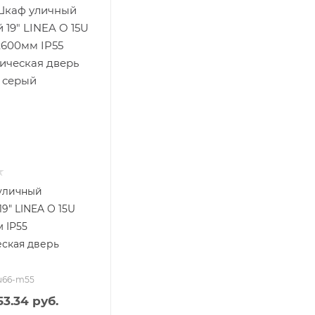
уличный
9" LINEA O 15U
 IP55
ская дверь
5u66-m55
53.34 руб.