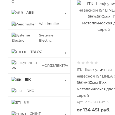
ABB
Weidmüller
Systeme
Electric
TBLOC
НОРДЭЛЕКТРА
ITK Шкаф уличный
навесной 19" LINEA 
IEK
650x600мм IP55
металлическая две
DKC
серый
ETI
Арт.: lo35-12u66-m55
от
134 451 руб.
CHINT