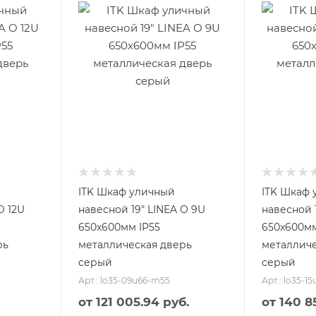
ITK Шкаф уличный
ITK Шкаф 
O 12U
навесной 19" LINEA O 9U
навесной 1
650x600мм IP55
650x600мм
рь
металлическая дверь
металличе
серый
серый
Арт.: lo35-09u66-m55
Арт.: lo35-1
от
121 005.94 руб.
от
140 8