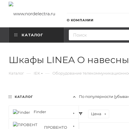
О КОМПАНИИ
КАТАЛОГ
Шкафы LINEA O навесн
—
—
Каталог
IEK
Оборудование телекоммуникационно
По популярности (убыва
КАТАЛОГ
Finder
Цена
ПРОВЕНТО