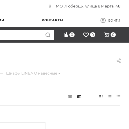
МО, Люберцы, улица 8 Марта, 48
ИИ
КОНТАКТЫ
ВОЙТИ
0
0
0
—
Шкафы LINEA O навесные