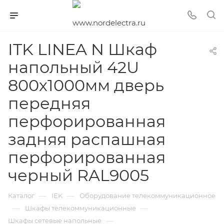
ITK LINEA N Шкаф
напольный 42U
800х1000мм дверь
передняя
перфорированная
задняя распашная
перфорированная
черный RAL9005
—
—
Каталог
IEK
Оборудование телекоммуникационное
—
—
Шкафы телекоммуникационные
—
Шкафы сетевые напольные