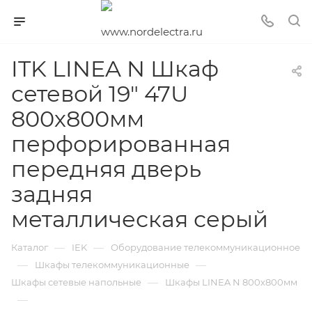
ITK LINEA N Шкаф
сетевой 19" 47U
800х800мм
перфорированная
передняя дверь
задняя
металлическая серый
—
—
Каталог
IEK
Оборудование телекоммуникационное
—
—
Шкафы телекоммуникационные
—
Шкафы сетевые напольные
Шкафы LINEA N 800х800мм
—