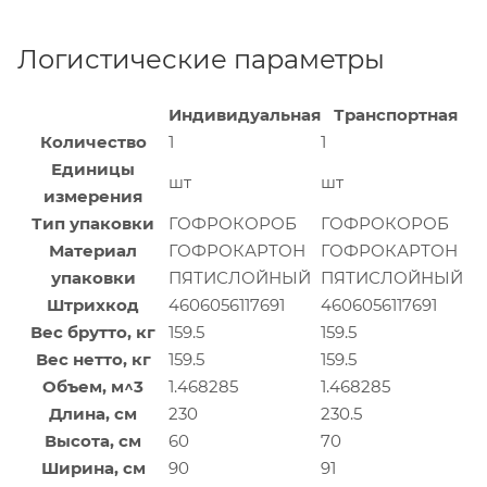
Логистические параметры
Индивидуальная
Транспортная
Количество
1
1
Единицы
шт
шт
измерения
Тип упаковки
ГОФРОКОРОБ
ГОФРОКОРОБ
Материал
ГОФРОКАРТОН
ГОФРОКАРТОН
упаковки
ПЯТИСЛОЙНЫЙ
ПЯТИСЛОЙНЫЙ
Штрихкод
4606056117691
4606056117691
Вес брутто, кг
159.5
159.5
Вес нетто, кг
159.5
159.5
Объем, м^3
1.468285
1.468285
Длина, см
230
230.5
Высота, см
60
70
Ширина, см
90
91