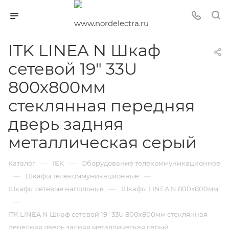
ITK LINEA N Шкаф
сетевой 19" 33U
800х800мм
стеклянная передняя
дверь задняя
металлическая серый
—
—
Каталог
IEK
Оборудование телекоммуникационное
—
—
Шкафы телекоммуникационные
—
Шкафы сетевые напольные
Шкафы LINEA N 800х800мм
—
ITK LINEA N Шкаф сетевой 19" 33U 800х800мм стеклянная
передняя дверь задняя металлическая серый