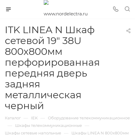
ITK LINEA N Шкаф
сетевой 19" 38U
800х800мм
перфорированная
передняя дверь
задняя
металлическая
черный
—
—
Каталог
IEK
Оборудование телекоммуникационное
—
—
Шкафы телекоммуникационные
—
Шкафы сетевые напольные
Шкафы LINEA N 800х800мм