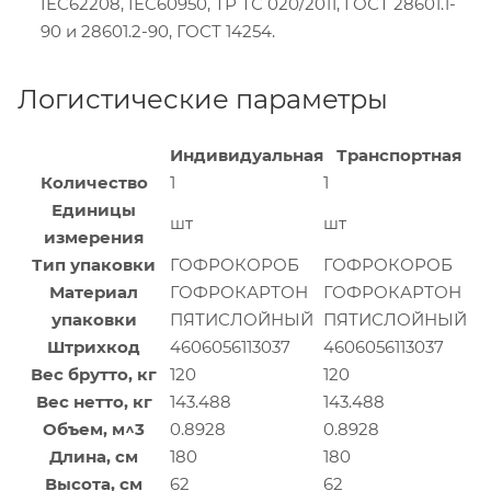
IEC62208, IEC60950, ТР ТС 020/2011, ГОСТ 28601.1-
90 и 28601.2-90, ГОСТ 14254.
Логистические параметры
Индивидуальная
Транспортная
Количество
1
1
Единицы
шт
шт
измерения
Тип упаковки
ГОФРОКОРОБ
ГОФРОКОРОБ
Материал
ГОФРОКАРТОН
ГОФРОКАРТОН
упаковки
ПЯТИСЛОЙНЫЙ
ПЯТИСЛОЙНЫЙ
Штрихкод
4606056113037
4606056113037
Вес брутто, кг
120
120
Вес нетто, кг
143.488
143.488
Объем, м^3
0.8928
0.8928
Длина, см
180
180
Высота, см
62
62