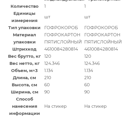
Количество
1
1
Единицы
шт
шт
измерения
Тип упаковки
ГОФРОКОРОБ
ГОФРОКОРОБ
Материал
ГОФРОКАРТОН
ГОФРОКАРТОН
упаковки
ПЯТИСЛОЙНЫЙ
ПЯТИСЛОЙНЫЙ
Штрихкод
4610084280814
4610084280814
Вес брутто, кг
120
120
Вес нетто, кг
124.346
124.346
Объем, м^3
1.134
1.134
Длина, см
210
210
Высота, см
60
60
Ширина, см
90
90
Способ
нанесения
На стикер
На стикер
информации