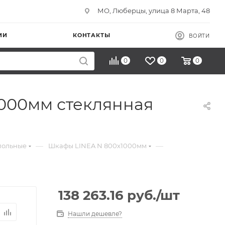
МО, Люберцы, улица 8 Марта, 48
ИИ
КОНТАКТЫ
ВОЙТИ
0
0
0
1000мм стеклянная
—
—
польные
Шкафы LINEA N 800х1000мм
138 263.16
руб.
/шт
Нашли дешевле?