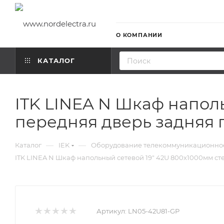
О КОМПАНИИ
КАТАЛОГ
ITK LINEA N Шкаф напол
передняя дверь задняя
—
—
Каталог
IEK
Оборудование телекоммуникационно
ITK LINEA N Шкаф напольный сетевой 19" 42U 800х1000мм 
Артикул:
LN05-42U81-GP