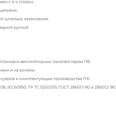
ен с 4-х сторон.
щелками.
т шпильки заземления.
идной ручкой.
установки вентиляторных панелей серии ПВ.
жки и на ролики.
суаров и комплектующих производства ITK.
, IEC60950, ТР ТС 020/2011, ГОСТ 28601.1-90 и 28601.2-90