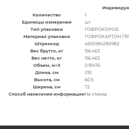
Индивидуа
Количество
1
Единицы измерения
шт
Тип упаковки
ГОФРОКОРОБ
Материал упаковки
ГОФРОКАРТОН П
Штрихкод
4610084280982
Вес брутто, кг
156.463
Вес нетто, кг
156.463
Объем, м^3
0.91476
Длина, см
210
Высота, см
60.5
Ширина, см
72
Способ нанесения информации
На стикер