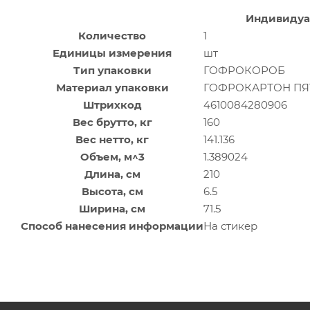
Индивидуа
Количество
1
Единицы измерения
шт
Тип упаковки
ГОФРОКОРОБ
Материал упаковки
ГОФРОКАРТОН П
Штрихкод
4610084280906
Вес брутто, кг
160
Вес нетто, кг
141.136
Объем, м^3
1.389024
Длина, см
210
Высота, см
6.5
Ширина, см
71.5
Способ нанесения информации
На стикер