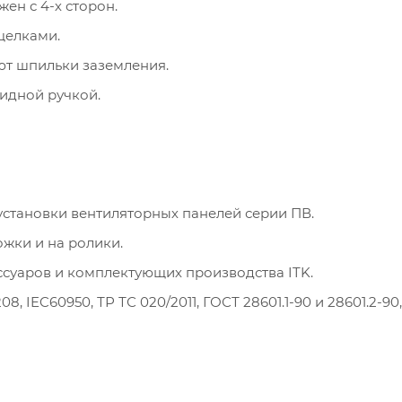
ен с 4-х сторон.
щелками.
т шпильки заземления.
идной ручкой.
установки вентиляторных панелей серии ПВ.
жки и на ролики.
суаров и комплектующих производства ITK.
, IEC60950, ТР ТС 020/2011, ГОСТ 28601.1-90 и 28601.2-90