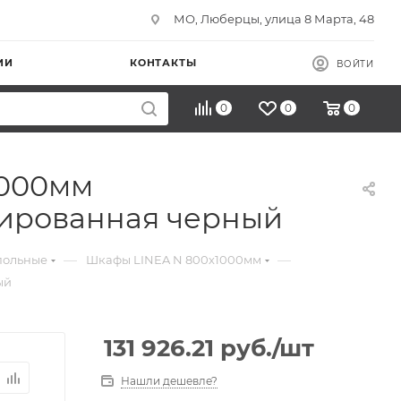
МО, Люберцы, улица 8 Марта, 48
ИИ
КОНТАКТЫ
ВОЙТИ
0
0
0
1000мм
рированная черный
—
—
польные
Шкафы LINEA N 800х1000мм
ый
131 926.21
руб.
/шт
Нашли дешевле?