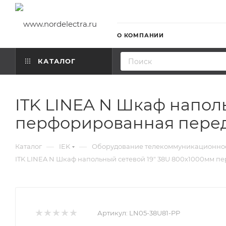
О КОМПАНИИ
КАТАЛОГ
ITK LINEA N Шкаф напол
перфорированная перед
—
—
Каталог
IEK
Оборудование телекоммуникационно
ITK LINEA N Шкаф напольный сетевой 19" 38U 800х1000мм 
Артикул:
LN05-38U81-PP