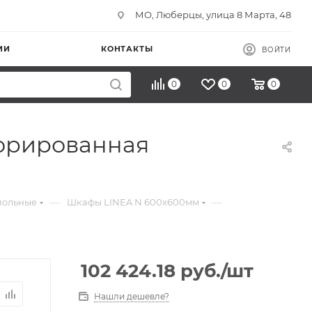
МО, Люберцы, улица 8 Марта, 48
ИИ
КОНТАКТЫ
ВОЙТИ
0
0
0
форированная
—
—
польные
Шкафы LINEA N 600х600мм
102 424.18
руб.
/шт
Нашли дешевле?