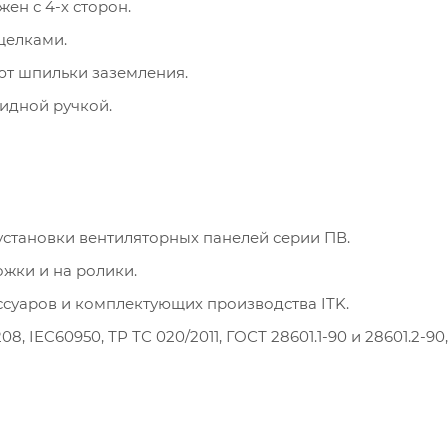
ен с 4-х сторон.
щелками.
т шпильки заземления.
идной ручкой.
установки вентиляторных панелей серии ПВ.
жки и на ролики.
суаров и комплектующих производства ITK.
, IEC60950, ТР ТС 020/2011, ГОСТ 28601.1-90 и 28601.2-90