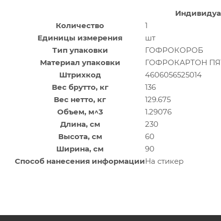
Индивидуа
Количество
1
Единицы измерения
шт
Тип упаковки
ГОФРОКОРОБ
Материал упаковки
ГОФРОКАРТОН П
Штрихкод
4606056525014
Вес брутто, кг
136
Вес нетто, кг
129.675
Объем, м^3
1.29076
Длина, см
230
Высота, см
60
Ширина, см
90
Способ нанесения информации
На стикер