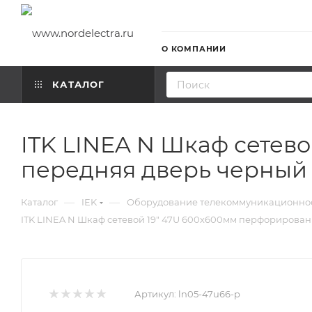
О КОМПАНИИ
КАТАЛОГ
ITK LINEA N Шкаф сетев
передняя дверь черный
—
—
Каталог
IEK
Оборудование телекоммуникационно
ITK LINEA N Шкаф сетевой 19" 47U 600х600мм перфорирова
Артикул:
ln05-47u66-p