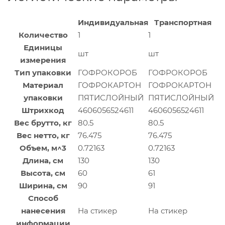
Индивидуальная
Транспортная
Количество
1
1
Единицы
шт
шт
измерения
Тип упаковки
ГОФРОКОРОБ
ГОФРОКОРОБ
Материал
ГОФРОКАРТОН
ГОФРОКАРТОН
упаковки
ПЯТИСЛОЙНЫЙ
ПЯТИСЛОЙНЫЙ
Штрихкод
4606056524611
4606056524611
Вес брутто, кг
80.5
80.5
Вес нетто, кг
76.475
76.475
Объем, м^3
0.72163
0.72163
Длина, см
130
130
Высота, см
60
61
Ширина, см
90
91
Способ
нанесения
На стикер
На стикер
информации