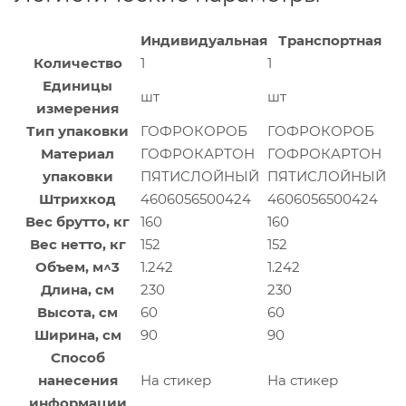
Индивидуальная
Транспортная
Количество
1
1
Единицы
шт
шт
измерения
Тип упаковки
ГОФРОКОРОБ
ГОФРОКОРОБ
Материал
ГОФРОКАРТОН
ГОФРОКАРТОН
упаковки
ПЯТИСЛОЙНЫЙ
ПЯТИСЛОЙНЫЙ
Штрихкод
4606056500424
4606056500424
Вес брутто, кг
160
160
Вес нетто, кг
152
152
Объем, м^3
1.242
1.242
Длина, см
230
230
Высота, см
60
60
Ширина, см
90
90
Способ
нанесения
На стикер
На стикер
информации