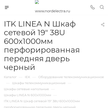
ITK LINEA N Шкаф
сетевой 19" 38U
600х1000мм
перфорированная
передняя дверь
черный
—
—
Каталог
IEK
Оборудование телекоммуникационное
—
—
Шкафы телекоммуникационные
—
Шкафы сетевые напольные
—
Шкафы LINEA N 600х1000мм
ITK LINEA N Шкаф сетевой 19" 38U 600х1000мм
перфорированная передняя дверь черный