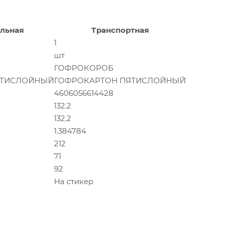
льная
Транспортная
1
шт
ГОФРОКОРОБ
ЯТИСЛОЙНЫЙ
ГОФРОКАРТОН ПЯТИСЛОЙНЫЙ
4606056614428
132.2
132.2
1.384784
212
71
92
На стикер