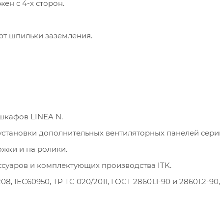
ен с 4-х сторон.
т шпильки заземления.
шкафов LINEA N.
установки дополнительных вентиляторных панелей сери
жки и на ролики.
суаров и комплектующих производства ITK.
, IEC60950, ТР ТС 020/2011, ГОСТ 28601.1-90 и 28601.2-90