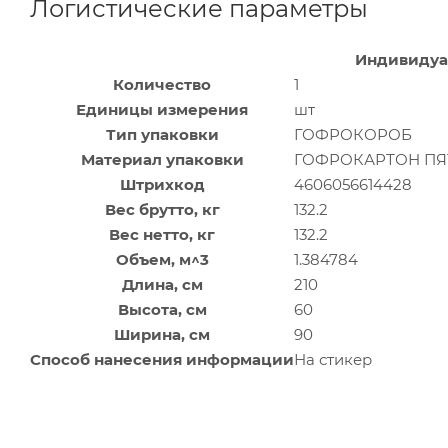
Логистические параметры
Индивидуа
Количество
1
Единицы измерения
шт
Тип упаковки
ГОФРОКОРОБ
Материал упаковки
ГОФРОКАРТОН П
Штрихкод
4606056614428
Вес брутто, кг
132.2
Вес нетто, кг
132.2
Объем, м^3
1.384784
Длина, см
210
Высота, см
60
Ширина, см
90
Способ нанесения информации
На стикер