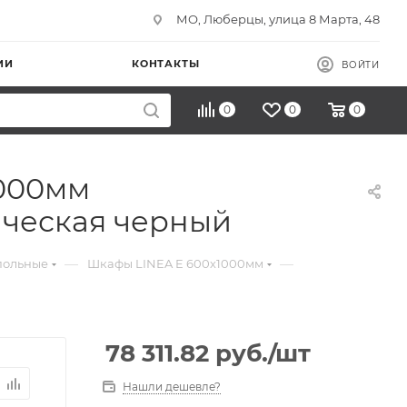
МО, Люберцы, улица 8 Марта, 48
ИИ
КОНТАКТЫ
ВОЙТИ
0
0
0
1000мм
ическая черный
—
—
польные
Шкафы LINEA E 600х1000мм
78 311.82
руб.
/шт
Нашли дешевле?