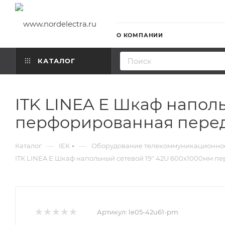
О КОМПАНИИ
КАТАЛОГ
ITK LINEA E Шкаф напол
перфорированная перед
—
—
Каталог
IEK
Оборудование телекоммуникационно
ITK LINEA E Шкаф напольный сетевой 19" 42U 600х1000мм 
Артикул:
le05-42u61-pm