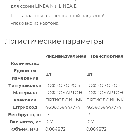
для серий LINEA N и LINEA E.
Поставляются в качественной надежной
упаковке из картона.
Логистические параметры
Индивидуальная
Транспортная
Количество
1
1
Единицы
шт
шт
измерения
Тип упаковки
ГОФРОКОРОБ
ГОФРОКОРОБ
Материал
ГОФРОКАРТОН
ГОФРОКАРТОН
упаковки
ПЯТИСЛОЙНЫЙ
ПЯТИСЛОЙНЫЙ
Штрихкод
4606056447774
4606056447774
Вес брутто, кг
17
17
Вес нетто, кг
16.7
16.7
Объем, м^3
0.064872
0.064872