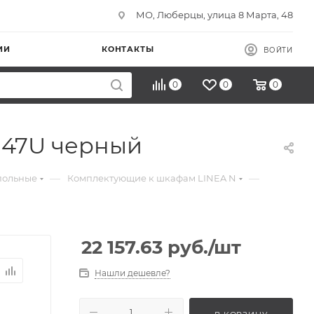
МО, Люберцы, улица 8 Марта, 48
ИИ
КОНТАКТЫ
ВОЙТИ
0
0
0
а 47U черный
—
—
польные
Комплектующие к шкафам LINEA N
22 157.63
руб.
/шт
Нашли дешевле?