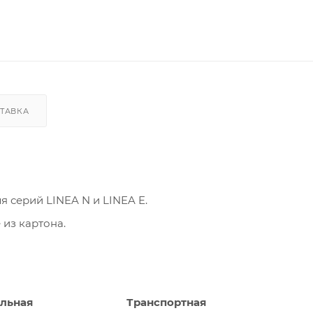
ТАВКА
 серий LINEA N и LINEA E.
из картона.
льная
Транспортная