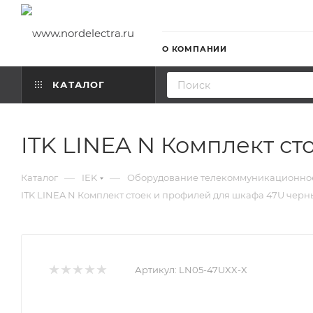
О КОМПАНИИ
КАТАЛОГ
ITK LINEA N Комплект с
—
—
Каталог
IEK
Оборудование телекоммуникационно
ITK LINEA N Комплект стоек и профилей для шкафа 47U чер
Артикул:
LN05-47UXX-X