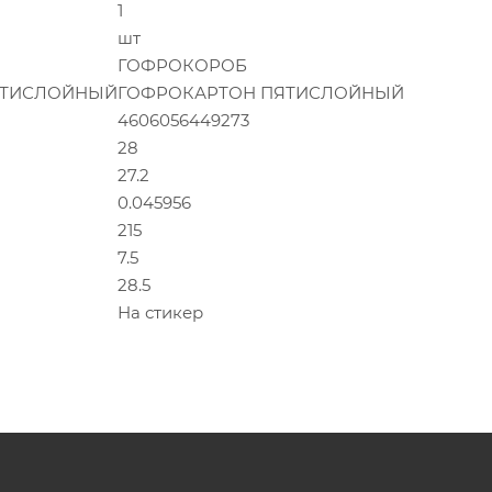
1
шт
ГОФРОКОРОБ
ЯТИСЛОЙНЫЙ
ГОФРОКАРТОН ПЯТИСЛОЙНЫЙ
4606056449273
28
27.2
0.045956
215
7.5
28.5
На стикер