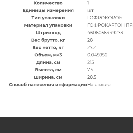
Количество
1
Единицы измерения
шт
Тип упаковки
ГОФРОКОРОБ
Материал упаковки
ГОФРОКАРТОН П
Штрихкод
4606056449273
Вес брутто, кг
28
Вес нетто, кг
27.2
Объем, м^3
0.045956
Длина, см
215
Высота, см
7.5
Ширина, см
28.5
Способ нанесения информации
На стикер