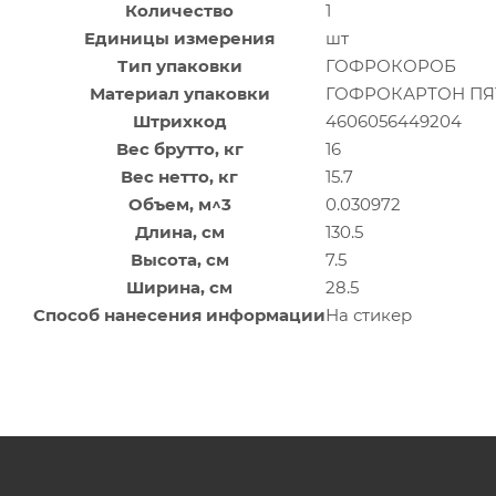
Количество
1
Единицы измерения
шт
Тип упаковки
ГОФРОКОРОБ
Материал упаковки
ГОФРОКАРТОН П
Штрихкод
4606056449204
Вес брутто, кг
16
Вес нетто, кг
15.7
Объем, м^3
0.030972
Длина, см
130.5
Высота, см
7.5
Ширина, см
28.5
Способ нанесения информации
На стикер