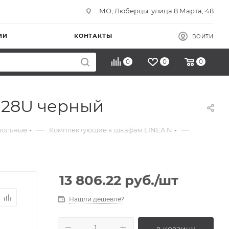
МО, Люберцы, улица 8 Марта, 48
ИИ
КОНТАКТЫ
ВОЙТИ
0
0
0
а 28U черный
—
—
польные
Комплектующие к шкафам LINEA N
13 806.22
руб.
/шт
Нашли дешевле?