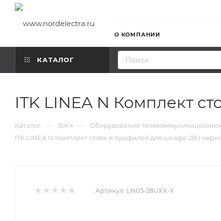
О КОМПАНИИ
КАТАЛОГ
ITK LINEA N Комплект с
—
—
Каталог
IEK
Оборудование телекоммуникационно
ITK LINEA N Комплект стоек и профилей для шкафа 28U черн
Артикул:
LN05-28UXX-X