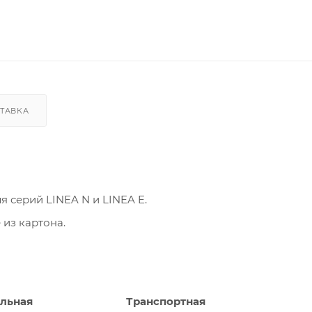
ТАВКА
 серий LINEA N и LINEA E.
из картона.
льная
Транспортная