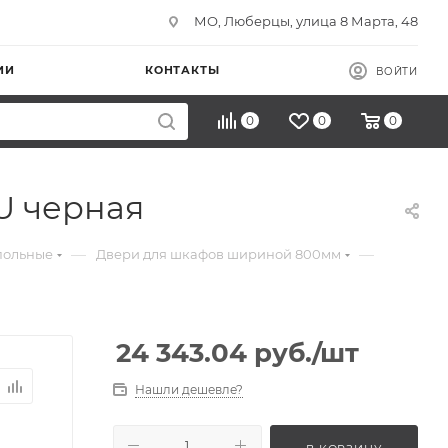
МО, Люберцы, улица 8 Марта, 48
ИИ
КОНТАКТЫ
ВОЙТИ
0
0
0
U черная
—
—
польные
Двери для шкафов шириной 800мм
24 343.04
руб.
/шт
Нашли дешевле?