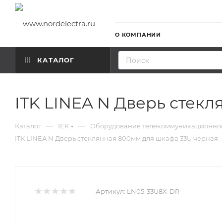
О КОМПАНИИ
КАТАЛОГ
ITK LINEA N Дверь стек
—
—
Каталог
IEK
Оборудование телекоммуникационно
ITK LINEA N Дверь стеклянная 800мм для шкафа 33U черная
Артикул:
LN05-33U8X-DR