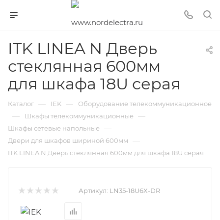
ITK LINEA N Дверь
стеклянная 600мм
для шкафа 18U серая
—
—
Каталог
IEK
Оборудование телекоммуникационное
—
—
Шкафы телекоммуникационные
—
Шкафы сетевые напольные
—
Двери для шкафов шириной 600мм
ITK LINEA N Дверь стеклянная 600мм для шкафа 18U серая
Артикул:
LN35-18U6X-DR