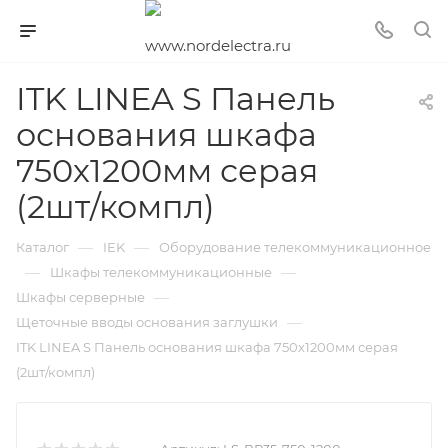
ITK LINEA S Панель
основания шкафа
750х1200мм серая
(2шт/компл)
—
—
Каталог
IEK
Оборудование телекоммуникационное
—
—
Шкафы телекоммуникационные
—
Шкафы серверные
—
Щеточные вводы основания заглушки
ITK LINEA S Панель основания шкафа 750х1200мм серая
(2шт/компл)