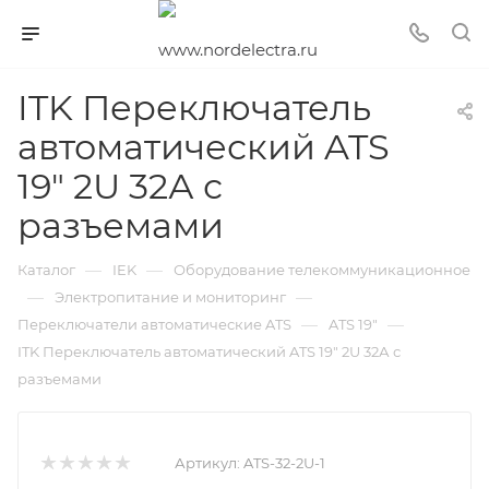
ITK Переключатель
автоматический ATS
19" 2U 32А с
разъемами
—
—
Каталог
IEK
Оборудование телекоммуникационное
—
—
Электропитание и мониторинг
—
—
Переключатели автоматические ATS
ATS 19"
ITK Переключатель автоматический ATS 19" 2U 32А с
разъемами
Артикул:
ATS-32-2U-1