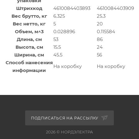
упаковки
Штрихкод
4610084403893
4610084403909
Вес брутто, кг
6.325
25.3
Вес нетто, кг
5
20
Объем, м^3
0.028896
0.115584
Длина, см
53
86
Высота, см
15.5
24
Ширина, см
45.5
56
Способ нанесения
На коробку
На коробку
информации
ПОДПИСАТЬСЯ НА РАССЫЛКУ
2026 © НОРДЭЛЕКТРА