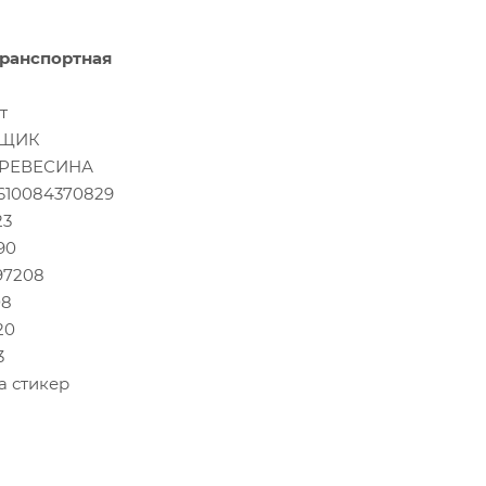
ранспортная
т
ЩИК
РЕВЕСИНА
610084370829
23
90
.97208
08
20
3
а стикер