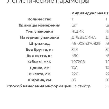
Логистические параметры
Индивидуальная
Т
Количество
1
1
Единицы измерения
шт
ш
Тип упаковки
ЯЩИК
Я
Материал упаковки
ДРЕВЕСИНА
Д
Штрихкод
4610084370829
4
Вес брутто, кг
523
5
Вес нетто, кг
490
4
Объем, м^3
1.97208
1
Длина, см
108
1
Высота, см
220
2
Ширина, см
83
8
Способ нанесения информации
На стикер
Н