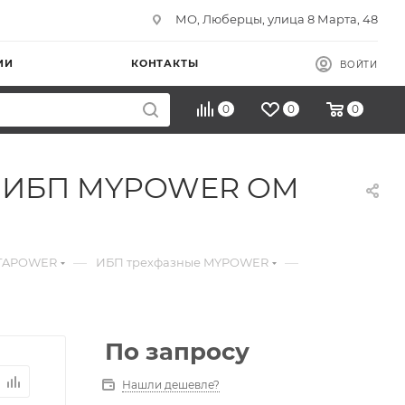
МО, Люберцы, улица 8 Марта, 48
ИИ
КОНТАКТЫ
ВОЙТИ
0
0
0
я ИБП MYPOWER OM
—
—
ATAPOWER
ИБП трехфазные MYPOWER
По запросу
Нашли дешевле?