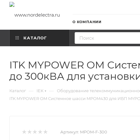
О КОМПАНИИ
КАТАЛОГ
ITK MYPOWER OM Сист
до 300кВА для установк
—
—
Каталог
IEK
Оборудование телекоммуникационно
ITK MYPOWER OM Системное шасси MPOM430 для ИБП MYPOW
Артикул:
MPOM-F-300