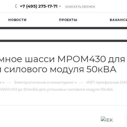
+7 (495) 275-17-71
ЗАКАЗАТЬ ЗВОНОК
НОВОСТИ
ПРОЕКТЫ
ВАКАНС
емное шасси MPOM430 дл
и силового модуля 50кВА
—
—
е
Электропитание и мониторинг
ИБП трехфазные D
ER OM до 300кВА для установки силового модуля 50кВА