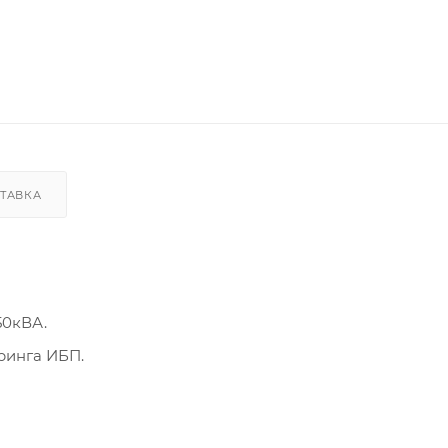
ТАВКА
50кВА.
ринга ИБП.