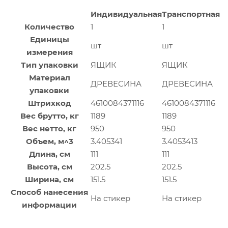
Индивидуальная
Транспортная
Количество
1
1
Единицы
шт
шт
измерения
Тип упаковки
ЯЩИК
ЯЩИК
Материал
ДРЕВЕСИНА
ДРЕВЕСИНА
упаковки
Штрихкод
4610084371116
4610084371116
Вес брутто, кг
1189
1189
Вес нетто, кг
950
950
Объем, м^3
3.405341
3.4053413
Длина, см
111
111
Высота, см
202.5
202.5
Ширина, см
151.5
151.5
Способ нанесения
На стикер
На стикер
информации