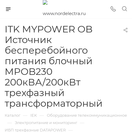
ITK MYPOWER OB
Источник
бесперебойного
питания блочный
MPOB230
200кВА/200кВт
трехфазный
трансформаторный
—
—
Каталог
IEK
Оборудование телекоммуникационное
—
—
Электропитание и мониторинг
—
ИБП трехфазные DATAPOWER