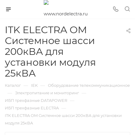
ITK ELECTRA OM
Системное шасси
200кВА для
установки модуля
25кВА
—
—
Каталог
IEK
Оборудование телекоммуникационное
—
—
Электропитание и мониторинг
—
ИБП трехфазные DATAPOWER
—
ИБП трехфазные ELECTRA
ITK ELECTRA OM Системное шасси 200кВА для установки
модуля 25кВА