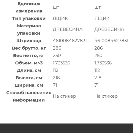
Единицы
шт
шт
измерения
Тип упаковки
ЯЩИК
ЯЩИК
Материал
ДРЕВЕСИНА
ДРЕВЕСИНА
упаковки
Штрихкод
4610084627831
4610084627831
Вес брутто, кг
286
286
Вес нетто, кг
250
250
Объем, м^3
1.733536
1.733536
Длина, см
112
112
Высота, см
218
218
Ширина, см
71
71
Способ нанесения
На стикер
На стикер
информации