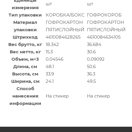
Единицы
шт
шт
измерения
Тип упаковки
КОРОБКА/БОКС
ГОФРОКОРОБ
Материал
ГОФРОКАРТОН
ГОФРОКАРТОН
упаковки
ПЯТИСЛОЙНЫЙ
ПЯТИСЛОЙНЫЙ
Штрихкод
4610084628265
4610084634105
Вес брутто, кг
18.342
36.684
Вес нетто, кг
15.3
30.6
Объем, м^3
0.04546
0.09092
Длина, см
48.1
50.6
Высота, см
33.9
36.3
Ширина, см
24.1
49.5
Способ
нанесения
На стикер
На стикер
информации