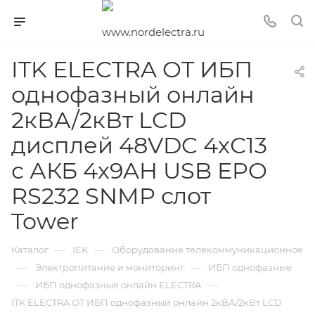
ITK ELECTRA OT ИБП
однофазный онлайн
2кВА/2кВт LCD
дисплей 48VDC 4хС13
с АКБ 4х9AH USB EPO
RS232 SNMP слот
Tower
—
—
Каталог
IEK
Оборудование телекоммуникационное
—
—
Электропитание и мониторинг
ИБП однофазные
—
—
ИБП однофазные онлайн ELECTRA
ITK ELECTRA OT ИБП однофазный онлайн 2кВА/2кВт LCD