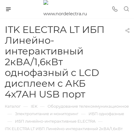
ITK ELECTRA LT ИБП
Линейно-
интерактивный
2кВА/1,6кВт
однофазный с LCD
дисплеем с АКБ
4х7AH USB порт
—
—
Каталог
IEK
Оборудование телекоммуникационное
—
—
Электропитание и мониторинг
ИБП однофазные
—
—
ИБП линейно-интерактивные ELECTRA
ITK ELECTRA LT ИБП Линейно-интерактивный 2кВА/1,6кВт