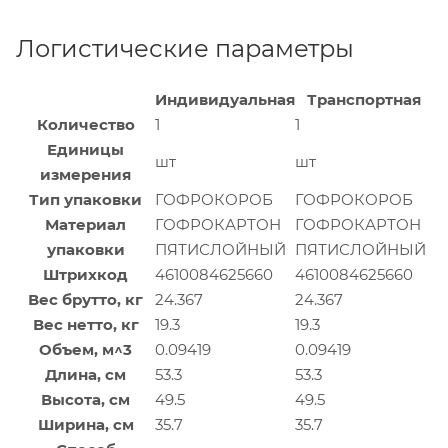
Логистические параметры
Индивидуальная
Транспортная
Количество
1
1
Единицы
шт
шт
измерения
Тип упаковки
ГОФРОКОРОБ
ГОФРОКОРОБ
Материал
ГОФРОКАРТОН
ГОФРОКАРТОН
упаковки
ПЯТИСЛОЙНЫЙ
ПЯТИСЛОЙНЫЙ
Штрихкод
4610084625660
4610084625660
Вес брутто, кг
24.367
24.367
Вес нетто, кг
19.3
19.3
Объем, м^3
0.09419
0.09419
Длина, см
53.3
53.3
Высота, см
49.5
49.5
Ширина, см
35.7
35.7