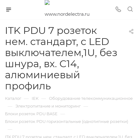
ITK PDU 7 розеток
нем. стандарт, с LED
выключателем,1U, без
шнура, вх. C14,
алюминиевый
профиль
—
—
Каталог
IEK
Оборудование телекоммуникационное
—
—
Электропитание и мониторинг
—
Блоки розеток PDU BASE
Блоки розеток PDU горизонтальные (однотипные розетки)
—
ITK PDU 7 розеток нем. стандарт, с LED выключателем,1U, без