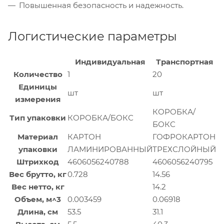
Повышенная безопасность и надежность.
Логистические параметры
Индивидуальная
Транспортная
Количество
1
20
Единицы
шт
шт
измерения
КОРОБКА/
Тип упаковки
КОРОБКА/БОКС
БОКС
Материал
КАРТОН
ГОФРОКАРТОН
упаковки
ЛАМИНИРОВАННЫЙ
ТРЕХСЛОЙНЫЙ
Штрихкод
4606056240788
4606056240795
Вес брутто, кг
0.728
14.56
Вес нетто, кг
14.2
Объем, м^3
0.003459
0.06918
Длина, см
53.5
31.1